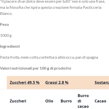
“Il piacere di un dolce deve essere per tutti” non è solo una frase,
ma la filosofia che ispira questa creazione firmata Pasticceria
Bianco.
Peso
1000 g
Ingredienti
Pasta frolla, mele cotte,confettura albicocca, pan di spagna
Valori nutrizionali per 100 g di prodotto
Zuccheri 49.5 %
Grassi 2.8 %
Sostanz
Burro
Zuccheri
Olio
Burro
di
Cacao
cacao