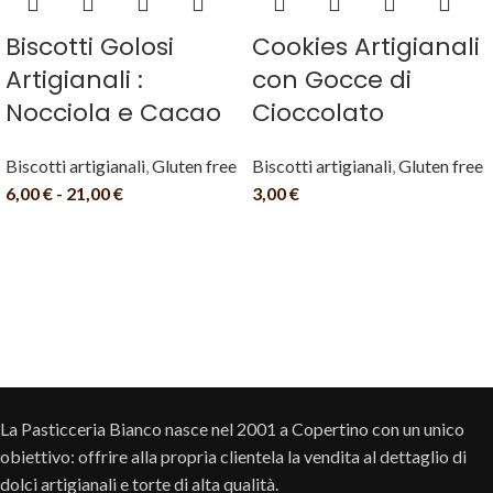
Biscotti Golosi
Cookies Artigianali
Artigianali :
con Gocce di
Nocciola e Cacao
Cioccolato
Biscotti artigianali
,
Gluten free
Biscotti artigianali
,
Gluten free
6,00
€
-
21,00
€
3,00
€
La Pasticceria Bianco nasce nel 2001 a Copertino con un unico
obiettivo: offrire alla propria clientela la vendita al dettaglio di
dolci artigianali e torte di alta qualità.