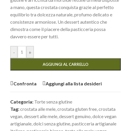
a mano, questa crostata conquista grazie al perfetto
equilibrio tra dolcezza naturale, profumo delicato e
consistenze armoniose. Un dessert autentico che
dimostra come il piacere della pasticceria possa
davvero essere per tutti.
-
+
AGGIUNGI AL CARRELLO
Confronta
Aggiungi alla lista desideri
Categoria:
Torte senza glutine
Tag:
crostata alle mele
,
crostata gluten free
,
crostata
vegan
,
dessert alle mele
,
dessert genuino
,
dolce vegan
artigianale
,
dolci senza glutine
,
pasticceria artigianale
italiana
,
pasticceria bianco
,
torta alle mele vegan