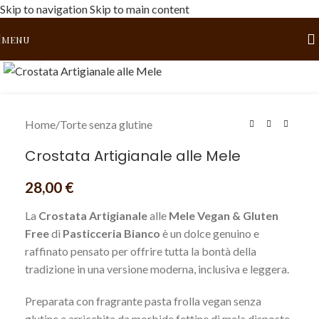
Skip to navigation
Skip to main content
MENU
Click to enlarge
Home
/
Torte senza glutine
Crostata Artigianale alle Mele
28,00
€
La
Crostata Artigianale
alle
Mele Vegan & Gluten
Free
di
Pasticceria Bianco
è un dolce genuino e
raffinato pensato per offrire tutta la bontà della
tradizione in una versione moderna, inclusiva e leggera.
Preparata con fragrante pasta frolla vegan senza
glutine e arricchita da morbide fettine di mela disposte