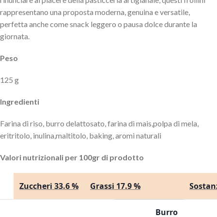
rappresentano una proposta moderna, genuina e versatile,
perfetta anche come snack leggero o pausa dolce durante la
giornata.
Peso
125 g
Ingredienti
Farina di riso, burro delattosato, farina di mais,polpa di mela,
eritritolo, inulina,maltitolo, baking, aromi naturali
Valori nutrizionali per 100gr di prodotto
Zuccheri 33.6 %
Grassi 17.9 %
Sostan
Burro