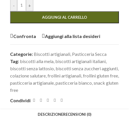
-
+
AGGIUNGI AL CARRELLO
Confronta
Aggiungi alla lista desideri
Categorie:
Biscotti artigianali
,
Pasticceria Secca
Tag:
biscotti alla mela
,
biscotti artigianali italiani
,
biscotti senza lattosio
,
biscotti senza zuccheri aggiunti
,
colazione salutare
,
frollini artigianali
,
frollini gluten free
,
pasticceria artigianale
,
pasticceria bianco
,
snack gluten
free
Condividi
DESCRIZIONE
RECENSIONI (0)