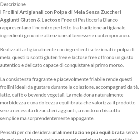
Descrizione
I
Frollini Artigianali con Polpa di Mela Senza Zuccheri
Aggiunti Gluten & Lactose Free
di Pasticceria Bianco
rappresentano l’incontro perfetto tra tradizione artigianale,
ingredienti genuini e attenzione al benessere contemporaneo.
Realizzati artigianalmente con ingredienti selezionati e polpa di
mela, questi biscotti gluten free e lactose free offrono un gusto
autentico e delicato capace di conquistare al primo morso.
La consistenza fragrante e piacevolmente friabile rende questi
frollini ideali da gustare durante la colazione, accompagnati da tè,
latte, caffè o bevande vegetali. La mela dona naturalmente
morbidezza e una dolcezza equilibrata che valorizza il prodotto
senza necessità di zuccheri aggiunti, creando un biscotto
semplice ma sorprendentemente appagante.
Pensati per chi desidera un’
alimentazione più equilibrata
senza
rinunciare al piacere della pasticceria artigianale, questi frollini