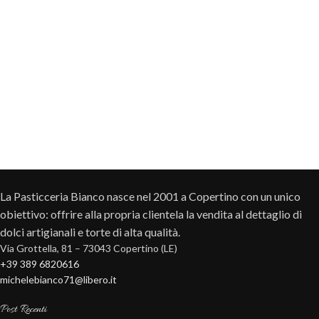
La Pasticceria Bianco nasce nel 2001 a Copertino con un unico
obiettivo: offrire alla propria clientela la vendita al dettaglio di
dolci artigianali e torte di alta qualità.
Via Grottella, 81 – 73043 Copertino (LE)
+39 389 6820616
michelebianco71@libero.it
Post Recenti