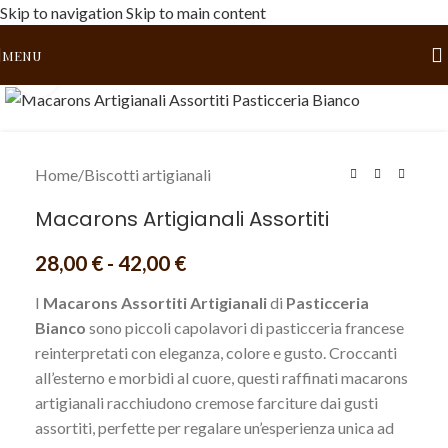
Skip to navigation
Skip to main content
MENU
Click to enlarge
Home
/
Biscotti artigianali
Macarons Artigianali Assortiti
28,00
€
-
42,00
€
I
Macarons Assortiti Artigianali
di
Pasticceria
Bianco
sono piccoli capolavori di pasticceria francese
reinterpretati con eleganza, colore e gusto. Croccanti
all’esterno e morbidi al cuore, questi raffinati macarons
artigianali racchiudono cremose farciture dai gusti
assortiti, perfette per regalare un’esperienza unica ad