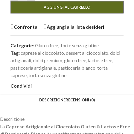
AGGIUNGI AL CARRELLO
Confronta
Aggiungi alla lista desideri
Categorie:
Gluten free
,
Torte senza glutine
Tag:
caprese al cioccolato
,
dessert al cioccolato
,
dolci
artigianali
,
dolci premium
,
gluten free
,
lactose free
,
pasticceria artigianale
,
pasticceria bianco
,
torta
caprese
,
torta senza glutine
Condividi
DESCRIZIONE
RECENSIONI (0)
Descrizione
La
Caprese Artigianale al Cioccolato Gluten & Lactose Free
di Pasticceria Bianco
è una raffinata reinterpretazione della