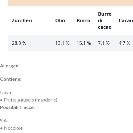
Burro
Zuccheri
Olio
Burro
di
Cacao
cacao
28.9 %
13.1 %
15.1 %
7.1 %
4.7 %
Allergeni
Contiene:
Uova
● Frutta a guscio (mandorle)
Possibili tracce:
Soia
● Nocciole