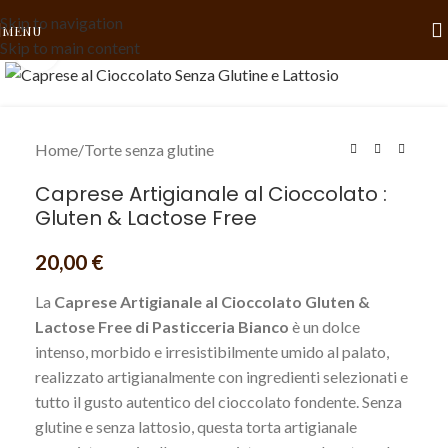
Skip to navigation
MENU
Skip to main content
Click to enlarge
Home
/
Torte senza glutine
Caprese Artigianale al Cioccolato :
Gluten & Lactose Free
20,00
€
La
Caprese Artigianale al Cioccolato Gluten &
Lactose Free di Pasticceria Bianco
è un dolce
intenso, morbido e irresistibilmente umido al palato,
realizzato artigianalmente con ingredienti selezionati e
tutto il gusto autentico del cioccolato fondente. Senza
glutine e senza lattosio, questa torta artigianale