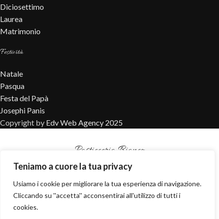
Diciosettimo
Laurea
Matrimonio
Festività
Natale
Pasqua
Festa del Papà
Josephi Panis
Copyright by
Edv Web Agency 2025
Pasticceria Bianco
Teniamo a cuore la tua privacy
Iscriviti subito alla newsletter per ricevere un fantastico
Usiamo i cookie per migliorare la tua esperienza di navigazione.
regalo!
Cliccando su ''accetta'' acconsentirai all'utilizzo di tutti i
Iscriviti
cookies.