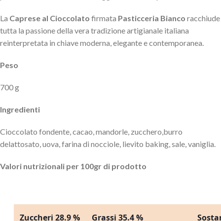
La
Caprese al Cioccolato
firmata
Pasticceria Bianco
racchiude
tutta la passione della vera tradizione artigianale italiana
reinterpretata in chiave moderna, elegante e contemporanea.
Peso
700 g
Ingredienti
Cioccolato fondente, cacao, mandorle, zucchero,burro
delattosato, uova, farina di nocciole, lievito baking, sale, vaniglia.
Valori nutrizionali per 100gr di prodotto
Zuccheri 28.9 %
Grassi 35.4 %
Sosta