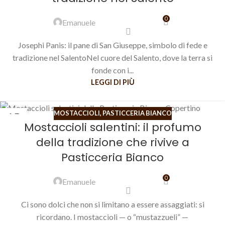
0
Emanuele
Josephi Panis: il pane di San Giuseppe, simbolo di fede e
tradizione nel SalentoNel cuore del Salento, dove la terra si
fonde con i...
LEGGI DI PIÙ
MOSTACCIOLI
,
PASTICCERIA BIANCO
15
Mostaccioli salentini: il profumo
APR
della tradizione che rivive a
Pasticceria Bianco
0
Emanuele
Ci sono dolci che non si limitano a essere assaggiati: si
ricordano. I mostaccioli — o “mustazzueli” —