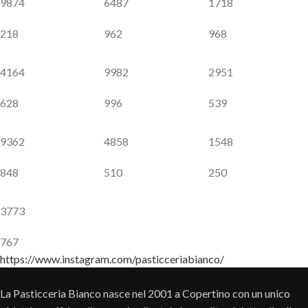
9874
6487
1718
218
962
968
4164
9982
2951
628
996
539
9362
4858
1548
848
510
250
3773
767
https://www.instagram.com/pasticceriabianco/
La Pasticceria Bianco nasce nel 2001 a Copertino con un unico