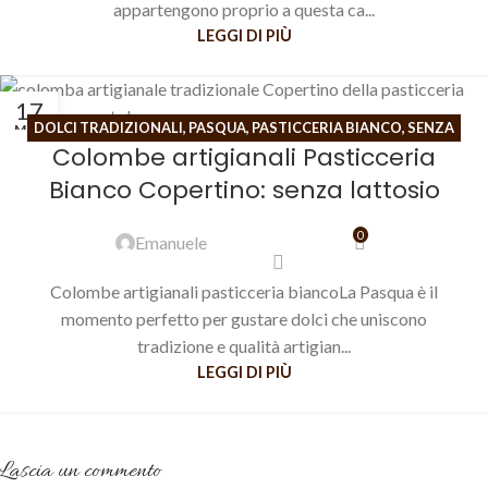
appartengono proprio a questa ca...
LEGGI DI PIÙ
17
DOLCI TRADIZIONALI
,
PASQUA
,
PASTICCERIA BIANCO
,
SENZA
MAR
Colombe artigianali Pasticceria
LATTOSIO
Bianco Copertino: senza lattosio
0
Emanuele
Colombe artigianali pasticceria biancoLa Pasqua è il
momento perfetto per gustare dolci che uniscono
tradizione e qualità artigian...
LEGGI DI PIÙ
Lascia un commento