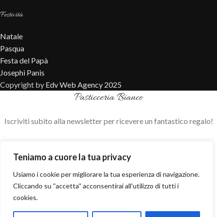
Festività
Natale
Pasqua
Festa del Papà
Josephi Panis
Copyright by
Edv Web Agency 2025
Pasticceria Bianco
Iscriviti subito alla newsletter per ricevere un fantastico regalo!
Negozio
Teniamo a cuore la tua privacy
Sidebar
Usiamo i cookie per migliorare la tua esperienza di navigazione.
Cliccando su ''accetta'' acconsentirai all'utilizzo di tutti i
Wishlist
Cerca
cookies.
Digita per cercare i prodotti di cui hai bisogno
Cart