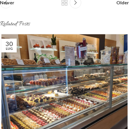
Newer
Older
Related Posts
30
LUG