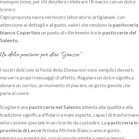
monoporzione, per chi desidera celebrare l’8 marzo con un dolce
iconico
Ogni proposta nasce nel nostro laboratorio artigianale, con
attenzione ai dettagli e al gusto, valori che rendono la
pasticceria
bianco Copertino
un punto di riferimento tra le
pasticcerie del
Salento
.
Un dolce pensiero per dire “Grazie”
I nostri dolci per la Festa della Donna non sono semplici dessert,
ma veri e propri messaggi di affetto. Regalare un dolce significa
donare un sorriso, un momento di piacere, un gesto gentile che
parla al cuore.
Scegliere una
pasticceria nel Salento
attenta alla qualità e alla
tradizione significa affidarsi a mani esperte, capaci di trasformare
iabianco/
un’occasione speciale in un ricordo da custodire. La
pasticceria in
provincia di Lecce
firmata Michele Bianco unisce gusto,
eleganza e autenticità, con proposte adatte a ogni esigenza.