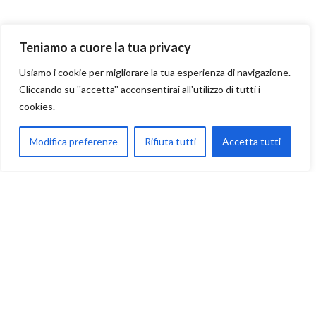
Teniamo a cuore la tua privacy
Usiamo i cookie per migliorare la tua esperienza di navigazione.
Pasticceria
Cliccando su ''accetta'' acconsentirai all'utilizzo di tutti i
cookies.
Modifica preferenze
Rifiuta tutti
Accetta tutti
Bianco
egozio
Wishlist
Cart
Il mio account
Iscriviti subito alla newsletter per ricevere un
fantastico regalo!
Iscriviti