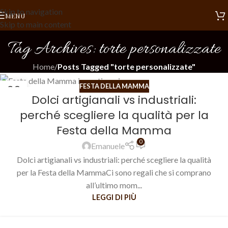
Skip to navigation
MENU
Skip to main content
Tag Archives: torte personalizzate
Home
/
Posts Tagged "torte personalizzate"
FESTA DELLA MAMMA
29
Dolci artigianali vs industriali:
APR
perché scegliere la qualità per la
Festa della Mamma
0
Emanuele
Dolci artigianali vs industriali: perché scegliere la qualità
per la Festa della MammaCi sono regali che si comprano
all’ultimo mom...
LEGGI DI PIÙ