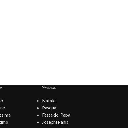
co
Festività
mo
Natale
ne
Pasqua
esima
Festa del Papà
timo
Josephi Panis