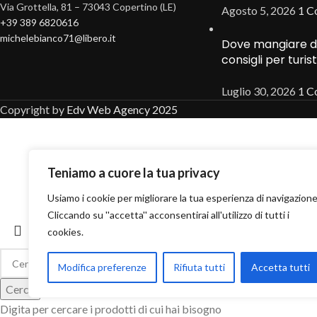
Via Grottella, 81 – 73043 Copertino (LE)
Agosto 5, 2026
1 C
+39 389 6820616
michelebianco71@libero.it
Dove mangiare dolc
consigli per turist
Luglio 30, 2026
1 C
Copyright by
Edv Web Agency 2025
Teniamo a cuore la tua privacy
Usiamo i cookie per migliorare la tua esperienza di navigazione
Cliccando su ''accetta'' acconsentirai all'utilizzo di tutti i
cookies.
Modifica preferenze
Rifiuta tutti
Accetta tutti
Cerca
Digita per cercare i prodotti di cui hai bisogno