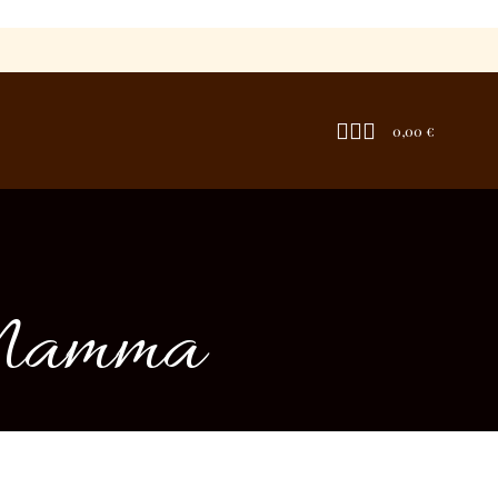
0,00
€
a Mamma