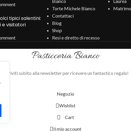
Bianco
Laurea
omment
Torte Michele Bianco
Matrimo
Contattaci
i tipici salentini:
Blog
i e visitatori
Shop
omment
Resi e diretto di recesso
Pasticceria Bianco
Iscriviti subito alla newsletter per ricevere un fantastico regalo!
.
Negozio
Wishlist
Cart
Il mio account