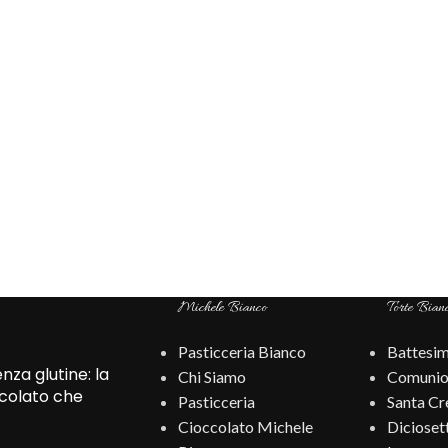
Michele Bianco
Torte Bian
Pasticceria Bianco
Battesi
za glutine: la
Chi Siamo
Comunio
ccolato che
Pasticceria
Santa Cr
Cioccolato Michele
Dicioset