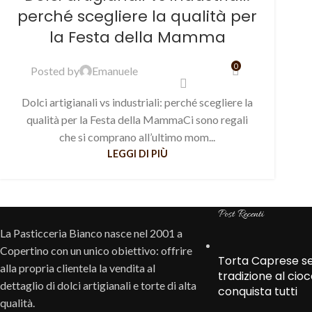
perché scegliere la qualità per
la Festa della Mamma
0
Posted by
Emanuele
Dolci artigianali vs industriali: perché scegliere la
qualità per la Festa della MammaCi sono regali
che si comprano all’ultimo mom...
LEGGI DI PIÙ
Post Recenti
La Pasticceria Bianco nasce nel 2001 a
Copertino con un unico obiettivo: offrire
Torta Caprese sen
alla propria clientela la vendita al
tradizione al cio
dettaglio di dolci artigianali e torte di alta
conquista tutti
qualità.