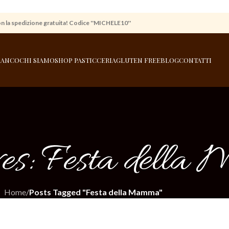
on la spedizione gratuita! Codice ''MICHELE10''
BIANCO
CHI SIAMO
SHOP PASTICCERIA
GLUTEN FREE
BLOG
CONTATTI
es: Festa dell
Home
/
Posts Tagged "Festa della Mamma"