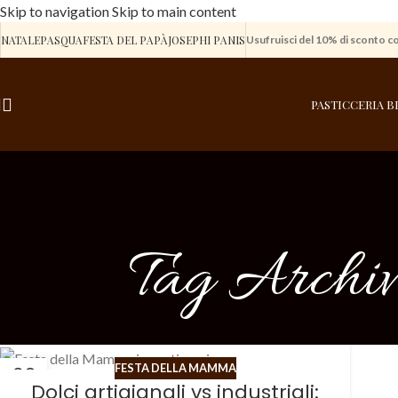
Skip to navigation
Skip to main content
NATALE
PASQUA
FESTA DEL PAPÀ
JOSEPHI PANIS
Usufruisci del 10% di sconto c
PASTICCERIA 
Tag Archiv
FESTA DELLA MAMMA
29
Dolci artigianali vs industriali:
APR