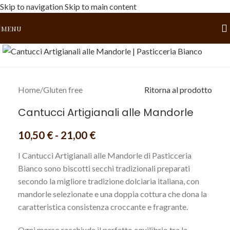
Skip to navigation
Skip to main content
MENU
Click to enlarge
Home
/
Gluten free
Ritorna al prodotto
Cantucci Artigianali alle Mandorle
10,50
€
-
21,00
€
I Cantucci Artigianali alle Mandorle di Pasticceria
Bianco sono biscotti secchi tradizionali preparati
secondo la migliore tradizione dolciaria italiana, con
mandorle selezionate e una doppia cottura che dona la
caratteristica consistenza croccante e fragrante.
Ogni morso racchiude il perfetto equilibrio tra la