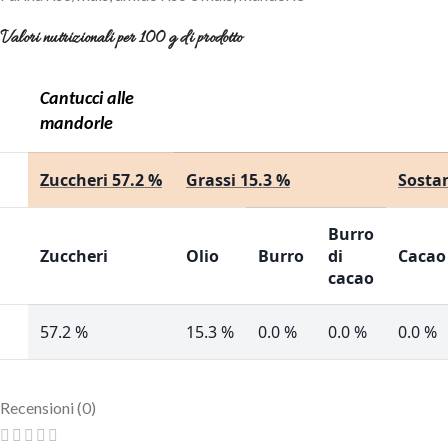
Valori nutrizionali per 100 g di prodotto
Cantucci alle
mandorle
Zuccheri 57.2 %
Grassi 15.3 %
Sostan
Burro
Zuccheri
Olio
Burro
di
Cacao
cacao
57.2 %
15.3 %
0.0 %
0.0 %
0.0 %
Recensioni (0)