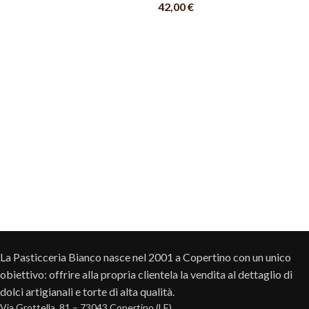
42,00
€
La Pasticceria Bianco nasce nel 2001 a Copertino con un unico
obiettivo: offrire alla propria clientela la vendita al dettaglio di
dolci artigianali e torte di alta qualità.
Via Grottella, 81 – 73043 Copertino (LE)