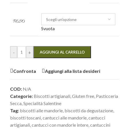
PESO
Svuota
-
+
AGGIUNGI AL CARRELLO
Confronta
Aggiungi alla lista desideri
COD:
N/A
Categorie:
Biscotti artigianali
,
Gluten free
,
Pasticceria
Secca
,
Specialità Salentine
Tag:
biscotti alle mandorle
,
biscotti da degustazione
,
biscotti toscani
,
cantucci alle mandorle
,
cantucci
artigianali
,
cantucci con mandorle intere
,
cantuccini